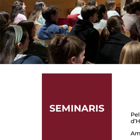
SEMINARIS
Pel
d’H
Amb