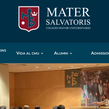
IONS
V
A
A
IDA AL CMU
LUMNI
DMISSIO