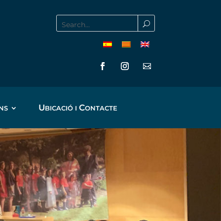
U
C
BICACIÓ I
ONTACTE
NS