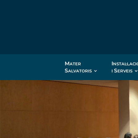
M
I
ATER
NSTAL·LAC
S
S
ALVATORIS
I
ERVEIS