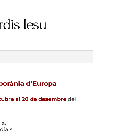
porània d’Europa
tubre al 20 de desembre
del
ia.
dials